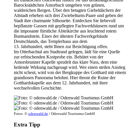
Barockstädtchen Amorbach umgeben von grünen,
waldreichen Bergen. Über den betagten Giebeldächern der
Altstadt erheben sich drei Zwiebelturm-Paare und geben der
Stadt ihre charmante Silhouette. Entdecken Sie liebevoll
bepflanzte Gassen mit gepflegten Fachwerkhäusern rund um
die imposante fürstliche Abteikirche aus leuchtend rotem
Buntsandstein. Eines der ältesten Fachwerkgebäude
Deutschlands, das Templerhaus aus dem
13. Jahrhundert, steht Ihnen zur Besichtigung offen.
Im Otterbachtal am Stadtrand gelegen, lädt Sie eine Quelle
zur erfrischenden Kostprobe ein. Behütet von der
Amorsbrunner Kapelle sprudelt das klare Nass, dem eine
heilende Wirkung nachgesagt wird. Wer einen steilen Anstieg
nicht scheut, wird von der Bergkuppe des Gotthard mit einem
grandiosen Panorama belohnt. Hier thront die Ruine der
Gotthardskapelle aus dem 12. Jahrhundert, mit ihrer
wechselvollen Geschichte.
Fotos: ©
odenwald.de
/ Odenwald Tourismus GmbH
Extra Tipp