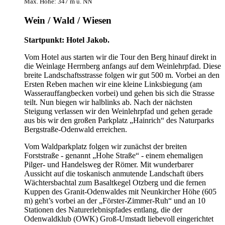
Max. Höhe: 347 m ü. NN
Wein / Wald / Wiesen
Startpunkt: Hotel Jakob.
Vom Hotel aus starten wir die Tour den Berg hinauf direkt in
die Weinlage Herrnberg anfangs auf dem Weinlehrpfad. Diese
breite Landschaftsstrasse folgen wir gut 500 m. Vorbei an den
Ersten Reben machen wir eine kleine Linksbiegung (am
Wasserauffangbecken vorbei) und gehen bis sich die Strasse
teilt. Nun biegen wir halblinks ab. Nach der nächsten
Steigung verlassen wir den Weinlehrpfad und gehen gerade
aus bis wir den großen Parkplatz „Hainrich“ des Naturparks
Bergstraße-Odenwald erreichen.
Vom Waldparkplatz folgen wir zunächst der breiten
Forststraße - genannt „Hohe Straße“ - einem ehemaligen
Pilger- und Handelsweg der Römer. Mit wunderbarer
Aussicht auf die toskanisch anmutende Landschaft übers
Wächtersbachtal zum Basaltkegel Otzberg und die fernen
Kuppen des Granit-Odenwaldes mit Neunkircher Höhe (605
m) geht’s vorbei an der „Förster-Zimmer-Ruh“ und an 10
Stationen des Naturerlebnispfades entlang, die der
Odenwaldklub (OWK) Groß-Umstadt liebevoll eingerichtet