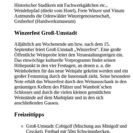
Historischer Stadtkern mit Fachwerkgäßchen etc.,
Weinlehrpfad (direkt vom Hotel), Freie Winzer und Vinum
Autmundis die Odenwälder Winzergenossenschaft,
Gruberhof (Handwerksmuseum)
Winzerfest Groß-Umstadt
Alljährlich am Wochenende am bzw. nach dem 15.
September feiert Groß-Umstadt „Winzerfest“. Eine große
Öffentliche Weinprobe leitet den Veranstaltungsreigen ein.
Das einwöchige kulturelle Vorprogramm findet seinen
Höhepunkt in den vier Festtagen, an denen u. a. die
Weinhoheiten für das neue Weinjahr gekrönt werden und ein
großer Festumzug durch die Innenstadt zieht. Seine besondere
Note erhält das Winzerfest durch den Weinausschank in den
geräumigen Kellern des Pfälzer und Wambolt´schen
Schlosses und durch die vielen kleinen gemütlichen
Weinstände auf dem Marktplatz und in den sich
anschließenden Gassen.
Freizeittipps
Groß-Umstadt: Cobigolf (Mischung aus Minigolf und
Crocket), Freibad mit 50m Schwimmbecken,