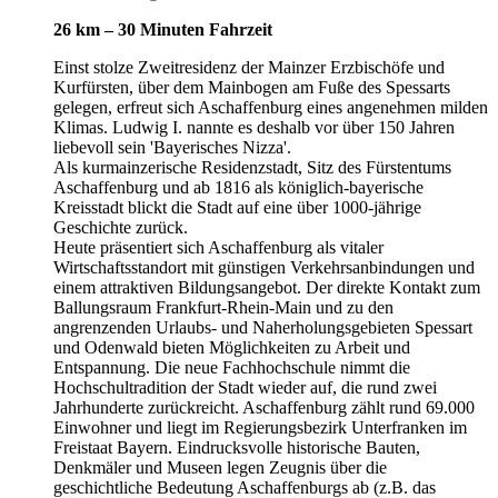
26 km – 30 Minuten Fahrzeit
Einst stolze Zweitresidenz der Mainzer Erzbischöfe und
Kurfürsten, über dem Mainbogen am Fuße des Spessarts
gelegen, erfreut sich Aschaffenburg eines angenehmen milden
Klimas. Ludwig I. nannte es deshalb vor über 150 Jahren
liebevoll sein 'Bayerisches Nizza'.
Als kurmainzerische Residenzstadt, Sitz des Fürstentums
Aschaffenburg und ab 1816 als königlich-bayerische
Kreisstadt blickt die Stadt auf eine über 1000-jährige
Geschichte zurück.
Heute präsentiert sich Aschaffenburg als vitaler
Wirtschaftsstandort mit günstigen Verkehrsanbindungen und
einem attraktiven Bildungsangebot. Der direkte Kontakt zum
Ballungsraum Frankfurt-Rhein-Main und zu den
angrenzenden Urlaubs- und Naherholungsgebieten Spessart
und Odenwald bieten Möglichkeiten zu Arbeit und
Entspannung. Die neue Fachhochschule nimmt die
Hochschultradition der Stadt wieder auf, die rund zwei
Jahrhunderte zurückreicht. Aschaffenburg zählt rund 69.000
Einwohner und liegt im Regierungsbezirk Unterfranken im
Freistaat Bayern. Eindrucksvolle historische Bauten,
Denkmäler und Museen legen Zeugnis über die
geschichtliche Bedeutung Aschaffenburgs ab (z.B. das