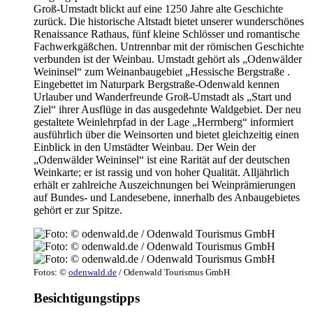
Groß-Umstadt blickt auf eine 1250 Jahre alte Geschichte
zurück. Die historische Altstadt bietet unserer wunderschönes
Renaissance Rathaus, fünf kleine Schlösser und romantische
Fachwerkgäßchen. Untrennbar mit der römischen Geschichte
verbunden ist der Weinbau. Umstadt gehört als „Odenwälder
Weininsel“ zum Weinanbaugebiet „Hessische Bergstraße .
Eingebettet im Naturpark Bergstraße-Odenwald kennen
Urlauber und Wanderfreunde Groß-Umstadt als „Start und
Ziel“ ihrer Ausflüge in das ausgedehnte Waldgebiet. Der neu
gestaltete Weinlehrpfad in der Lage „Herrnberg“ informiert
ausführlich über die Weinsorten und bietet gleichzeitig einen
Einblick in den Umstädter Weinbau. Der Wein der
„Odenwälder Weininsel“ ist eine Rarität auf der deutschen
Weinkarte; er ist rassig und von hoher Qualität. Alljährlich
erhält er zahlreiche Auszeichnungen bei Weinprämierungen
auf Bundes- und Landesebene, innerhalb des Anbaugebietes
gehört er zur Spitze.
Fotos: ©
odenwald.de
/ Odenwald Tourismus GmbH
Besichtigungstipps