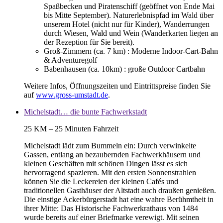
Spaßbecken und Piratenschiff (geöffnet von Ende Mai
bis Mitte September). Naturerlebnispfad im Wald über
unserem Hotel (nicht nur für Kinder), Wanderrungen
durch Wiesen, Wald und Wein (Wanderkarten liegen an
der Rezeption für Sie bereit).
Groß-Zimmern (ca. 7 km) : Moderne Indoor-Cart-Bahn
& Adventuregolf
Babenhausen (ca. 10km) : große Outdoor Cartbahn
Weitere Infos, Öffnungszeiten und Eintrittspreise finden Sie
auf
www.gross-umstadt.de
.
Michelstadt… die bunte Fachwerkstadt
25 KM – 25 Minuten Fahrzeit
Michelstadt lädt zum Bummeln ein: Durch verwinkelte
Gassen, entlang an bezaubernden Fachwerkhäusern und
kleinen Geschäften mit schönen Dingen lässt es sich
hervorragend spazieren. Mit den ersten Sonnenstrahlen
können Sie die Leckereien der kleinen Cafés und
traditionellen Gasthäuser der Altstadt auch draußen genießen.
Die einstige Ackerbürgerstadt hat eine wahre Berühmtheit in
ihrer Mitte: Das Historische Fachwerkrathaus von 1484
wurde bereits auf einer Briefmarke verewigt. Mit seinen