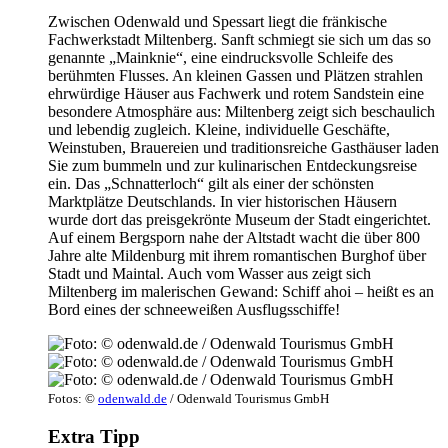
Zwischen Odenwald und Spessart liegt die fränkische
Fachwerkstadt Miltenberg. Sanft schmiegt sie sich um das so
genannte „Mainknie“, eine eindrucksvolle Schleife des
berühmten Flusses. An kleinen Gassen und Plätzen strahlen
ehrwürdige Häuser aus Fachwerk und rotem Sandstein eine
besondere Atmosphäre aus: Miltenberg zeigt sich beschaulich
und lebendig zugleich. Kleine, individuelle Geschäfte,
Weinstuben, Brauereien und traditionsreiche Gasthäuser laden
Sie zum bummeln und zur kulinarischen Entdeckungsreise
ein. Das „Schnatterloch“ gilt als einer der schönsten
Marktplätze Deutschlands. In vier historischen Häusern
wurde dort das preisgekrönte Museum der Stadt eingerichtet.
Auf einem Bergsporn nahe der Altstadt wacht die über 800
Jahre alte Mildenburg mit ihrem romantischen Burghof über
Stadt und Maintal. Auch vom Wasser aus zeigt sich
Miltenberg im malerischen Gewand: Schiff ahoi – heißt es an
Bord eines der schneeweißen Ausflugsschiffe!
Fotos: ©
odenwald.de
/ Odenwald Tourismus GmbH
Extra Tipp