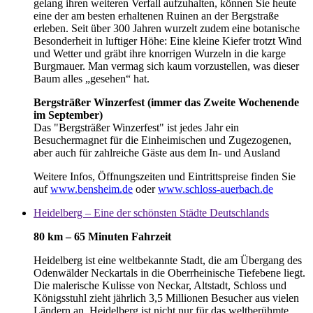
gelang ihren weiteren Verfall aufzuhalten, können Sie heute
eine der am besten erhaltenen Ruinen an der Bergstraße
erleben. Seit über 300 Jahren wurzelt zudem eine botanische
Besonderheit in luftiger Höhe: Eine kleine Kiefer trotzt Wind
und Wetter und gräbt ihre knorrigen Wurzeln in die karge
Burgmauer. Man vermag sich kaum vorzustellen, was dieser
Baum alles „gesehen“ hat.
Bergsträßer Winzerfest (immer das Zweite Wochenende
im September)
Das "Bergsträßer Winzerfest" ist jedes Jahr ein
Besuchermagnet für die Einheimischen und Zugezogenen,
aber auch für zahlreiche Gäste aus dem In- und Ausland
Weitere Infos, Öffnungszeiten und Eintrittspreise finden Sie
auf
www.bensheim.de
oder
www.schloss-auerbach.de
Heidelberg – Eine der schönsten Städte Deutschlands
80 km – 65 Minuten Fahrzeit
Heidelberg ist eine weltbekannte Stadt, die am Übergang des
Odenwälder Neckartals in die Oberrheinische Tiefebene liegt.
Die malerische Kulisse von Neckar, Altstadt, Schloss und
Königsstuhl zieht jährlich 3,5 Millionen Besucher aus vielen
Ländern an. Heidelberg ist nicht nur für das weltberühmte