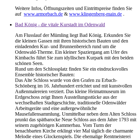
Weitere Infos, Öffnungszeiten und Eintrittspreise finden Sie
auf
www.armorbach.de
&
www.klingenberg-main.de
.
Bad König - die vitale Kurstadt im Odenwald
Am Flusslauf der Mümling liegt Bad König. Erkunden Sie
die kleinen Gassen mit ihren historischen Bauten und den
einladenden Kur- und Brunnenbereich rund um die
Odenwald-Therme. Ein kleiner Spaziergang am Ufer des
Kimbachs führt Sie zum idyllischen Kurpark mit den beiden
schönen Seen.
Rund um den Schlossplatz finden Sie ein eindrucksvolles
Ensemble historischer Bauten:
Das Alte Schloss wurde von den Grafen zu Erbach-
Schönberg im 16. Jahrhundert errichtet und mit kunstvollen
Außenmalereien verziert. Das kleine Heimatmuseum im
Erdgeschoss zeigt Ihnen Ausstellungsstücke aus der
wechselhaften Stadtgeschichte, traditionelle Odenwälder
Arbeitsgeräte und eine außergewöhnliche
Mausefallensammlung. Unmittelbar neben dem Alten Schloss
prunkt das spätbarocke Neue Schloss aus dem Jahre 1793 mit
seinem zugehörigen Kammerbau. Vom Turm der
benachbarten Kirche erklingt vier Mal täglich die charmante
Melodie eines Glockenspiels. Die ehemalige Rentmeisterei