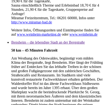
19,90 € für die Tageskarte,
Sauna einschließlich Therme und Erlebnisbad 18,70 € für 4
Stunden, 21,90 € für die Tageskarte, Gruppenpreise auf
Anfrage!
Miramar Freizeitzentrum, Tel.: 06201 60000, Infos unter
http://www.miramar-bad.de
Weitere Infos, Öffnungszeiten und Eintrittspreise finden Sie
auf
www.weinheim-marketing.de
oder
www.weinheim.de
Bensheim – die lebendige Stadt an der Bergstraße
50 km – 45 Minuten Fahrzeit
Am Westhang des Odenwaldes, begünstigt vom milden
Klima der Bergstraße, liegt Bensheim. Hier fängt der Frühling
früher an! Entdecken Sie das lebhafte Treiben in der schönen
und großen Fußgängerzone mit den zahlreichen Geschäften,
Straßencafés und Restaurants. Im Stadtkern sind viele
kunstvoll restaurierte Fachwerkhäuser erhalten geblieben. Der
Walderdorffer Hof ist das älteste Fachwerkhaus Südhessens
und wurde bereits im Jahre 1395 erbaut. Über dem großen
Marktplatz wacht die beeindruckende Pfarrkirche St. Georg,
mit ihrem neoromanischen Äußeren und dem klassizistischen
Inneren. Bensheim ist zudem untrennbar mit der Weinkultur
verbunden: Direkt hinter der Stadt beginnen die grünen