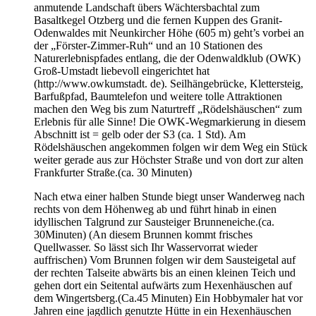
anmutende Landschaft übers Wächtersbachtal zum
Basaltkegel Otzberg und die fernen Kuppen des Granit-
Odenwaldes mit Neunkircher Höhe (605 m) geht’s vorbei an
der „Förster-Zimmer-Ruh“ und an 10 Stationen des
Naturerlebnispfades entlang, die der Odenwaldklub (OWK)
Groß-Umstadt liebevoll eingerichtet hat
(http://www.owkumstadt. de). Seilhängebrücke, Klettersteig,
Barfußpfad, Baumtelefon und weitere tolle Attraktionen
machen den Weg bis zum Naturtreff „Rödelshäuschen“ zum
Erlebnis für alle Sinne! Die OWK-Wegmarkierung in diesem
Abschnitt ist = gelb oder der S3 (ca. 1 Std). Am
Rödelshäuschen angekommen folgen wir dem Weg ein Stück
weiter gerade aus zur Höchster Straße und von dort zur alten
Frankfurter Straße.(ca. 30 Minuten)
Nach etwa einer halben Stunde biegt unser Wanderweg nach
rechts von dem Höhenweg ab und führt hinab in einen
idyllischen Talgrund zur Sausteiger Brunneneiche.(ca.
30Minuten) (An diesem Brunnen kommt frisches
Quellwasser. So lässt sich Ihr Wasservorrat wieder
auffrischen) Vom Brunnen folgen wir dem Sausteigetal auf
der rechten Talseite abwärts bis an einen kleinen Teich und
gehen dort ein Seitental aufwärts zum Hexenhäuschen auf
dem Wingertsberg.(Ca.45 Minuten) Ein Hobbymaler hat vor
Jahren eine jagdlich genutzte Hütte in ein Hexenhäuschen