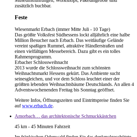
Museumsführungen, Workshops, Paketangebote sind
zusätzlich buchbar.
Feste
Wiesenmarkt Erbach (immer Mitte Juli - 10 Tage)
Das größte Volksfest Südhessens lockt alljährlich eine halbe
Million Besucher nach Erbach. Das weitläufige Gelände
vereint spaßigen Rummel, attraktive Händlerstraßen und
einen vielfältigen Messebereich. Dazu gibt es ein tolles
Rahmenprogramm.
Erbacher Schlossweihnacht
2013 wurde die Schlossweihnacht zum schönsten
Weihnachtsmarkt Hessens gekürt. Das Ambiente sucht
seinesgleichen, und vor dem Schloss leuchtet einer der
größten lebenden Weihnachtsbäume Deutschlands. An allen 4
Adventswochenenden Freitag bis Sonntag geöffnet.
Weitere Infos, Öffnungszeiten und Eintrittspreise finden Sie
auf
www.erbach.de
.
Amorbach… das architektonische Schmuckkästchen
45 km - 45 Minuten Fahrzeit
Im fränkischen Odenwald finden Sie das denkmalgeschützte