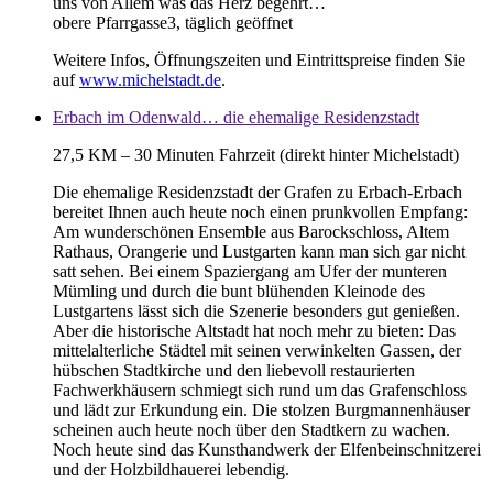
uns von Allem was das Herz begehrt…
obere Pfarrgasse3, täglich geöffnet
Weitere Infos, Öffnungszeiten und Eintrittspreise finden Sie
auf
www.michelstadt.de
.
Erbach im Odenwald… die ehemalige Residenzstadt
27,5 KM – 30 Minuten Fahrzeit (direkt hinter Michelstadt)
Die ehemalige Residenzstadt der Grafen zu Erbach-Erbach
bereitet Ihnen auch heute noch einen prunkvollen Empfang:
Am wunderschönen Ensemble aus Barockschloss, Altem
Rathaus, Orangerie und Lustgarten kann man sich gar nicht
satt sehen. Bei einem Spaziergang am Ufer der munteren
Mümling und durch die bunt blühenden Kleinode des
Lustgartens lässt sich die Szenerie besonders gut genießen.
Aber die historische Altstadt hat noch mehr zu bieten: Das
mittelalterliche Städtel mit seinen verwinkelten Gassen, der
hübschen Stadtkirche und den liebevoll restaurierten
Fachwerkhäusern schmiegt sich rund um das Grafenschloss
und lädt zur Erkundung ein. Die stolzen Burgmannenhäuser
scheinen auch heute noch über den Stadtkern zu wachen.
Noch heute sind das Kunsthandwerk der Elfenbeinschnitzerei
und der Holzbildhauerei lebendig.