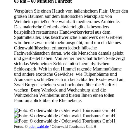
63 km – 60 Minuten Fahrzeit
Verspüren Sie einen Hauch von italienischem Flair: Unter den
großen Bäumen auf dem historischen Marktplatz von
Weinheim genießen Sie wahrhaft mediterranes Ambiente.
Das malerische Gerberbachviertel gilt als besonders
beispielhaft restauriertes Handwerkerviertel aus dem
Spätmittelalter. Das beschwerliche Handwerk der Gerberei
wird heute zwar nicht mehr ausgeübt, rund um ein kleines
Odenwaldflüsschen erinnern jedoch hübsche
Fachwerkhäuschen daran, wie die Menschen damals gelebt
und gearbeitet haben. Von seiner herrschaftlichen Seite zeigt
sich das Weinheimer Schloss mit seinem idyllischen
Schlosspark. Weit in den Himmel ragende Mammutbäume
und andere exotische Gewächse, wie Tulpenbäume und
Araukarien, schließen sich im benachbarten Exotenwald an.
Zwei Burgen scheinen von hoch oben über die Stadt zu
wachen: Burg Windeck und Wachenburg sind die
Wahrzeichen Weinheims und bieten Ihnen einen tollen
Panoramablick über die Rheinebene.
Fotos: ©
odenwald.de
/ Odenwald Tourismus GmbH