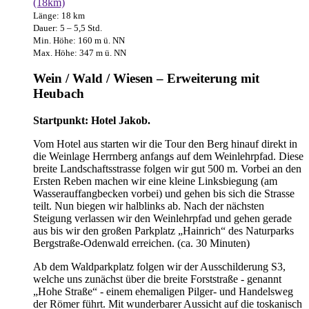
(18km)
Länge: 18 km
Dauer: 5 – 5,5 Std.
Min. Höhe: 160 m ü. NN
Max. Höhe: 347 m ü. NN
Wein / Wald / Wiesen – Erweiterung mit
Heubach
Startpunkt: Hotel Jakob.
Vom Hotel aus starten wir die Tour den Berg hinauf direkt in
die Weinlage Herrnberg anfangs auf dem Weinlehrpfad. Diese
breite Landschaftsstrasse folgen wir gut 500 m. Vorbei an den
Ersten Reben machen wir eine kleine Linksbiegung (am
Wasserauffangbecken vorbei) und gehen bis sich die Strasse
teilt. Nun biegen wir halblinks ab. Nach der nächsten
Steigung verlassen wir den Weinlehrpfad und gehen gerade
aus bis wir den großen Parkplatz „Hainrich“ des Naturparks
Bergstraße-Odenwald erreichen. (ca. 30 Minuten)
Ab dem Waldparkplatz folgen wir der Ausschilderung S3,
welche uns zunächst über die breite Forststraße - genannt
„Hohe Straße“ - einem ehemaligen Pilger- und Handelsweg
der Römer führt. Mit wunderbarer Aussicht auf die toskanisch