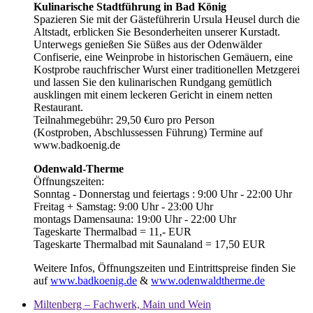
Kulinarische Stadtführung in Bad König
Spazieren Sie mit der Gästeführerin Ursula Heusel durch die
Altstadt, erblicken Sie Besonderheiten unserer Kurstadt.
Unterwegs genießen Sie Süßes aus der Odenwälder
Confiserie, eine Weinprobe in historischen Gemäuern, eine
Kostprobe rauchfrischer Wurst einer traditionellen Metzgerei
und lassen Sie den kulinarischen Rundgang gemütlich
ausklingen mit einem leckeren Gericht in einem netten
Restaurant.
Teilnahmegebühr: 29,50 €uro pro Person
(Kostproben, Abschlussessen Führung) Termine auf
www.badkoenig.de
Odenwald-Therme
Öffnungszeiten:
Sonntag - Donnerstag und feiertags : 9:00 Uhr - 22:00 Uhr
Freitag + Samstag: 9:00 Uhr - 23:00 Uhr
montags Damensauna: 19:00 Uhr - 22:00 Uhr
Tageskarte Thermalbad = 11,- EUR
Tageskarte Thermalbad mit Saunaland = 17,50 EUR
Weitere Infos, Öffnungszeiten und Eintrittspreise finden Sie
auf
www.badkoenig.de
&
www.odenwaldtherme.de
Miltenberg – Fachwerk, Main und Wein